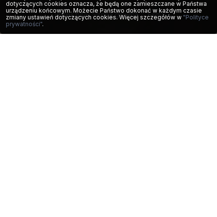
dotyczących cookies oznacza, że będą one zamieszczane w Państwa
urządzeniu końcowym. Możecie Państwo dokonać w każdym czasie
Jesteś tutaj: Strona główna
Firma
zmiany ustawień dotyczących cookies. Więcej szczegółów w
"Polityce
prywatności"
.
Dostarczamy kompleksowe, dopasowane
do indywidualnych potrzeb rozwiązania
procesowe dla aplikacji higienicznych oraz
przemysłowych. Zapewniamy również
profesjonalny serwis gwarancyjny i
pogwarancyjny oraz szeroki dostęp do
oryginalnych i zamiennych części.
Wiedza techniczna, wysokie kompetencje oraz
wieloletnie doświadczenie w branży sprawiają, że
OptiFlow jest uznawany za zaufanego partnera